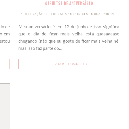
WISHLIST DE ANIVERSÁRIO
∙
∙
∙
∙
DECORAÇÃO
FOTOGRAFIA
MENINICES
MODA
NIKON
do de
Meu aniversário é em 12 de junho e isso significa
to em
que o dia de ficar mais velha está quaaaaaase
estou
chegando (não que eu goste de ficar mais velha né,
mas isso faz parte do...
LER POST COMPLETO