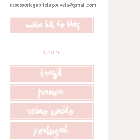
assessoriagabrielagouveia@gmail.com
VIAGENS