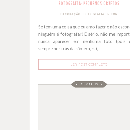
FOTOGRAFIA: PEQUENOS OBJETOS
∙
∙
DECORAÇÃO
FOTOGRAFIA
NIKON
Se tem uma coisa que eu amo fazer e não escon
ninguém é fotografar! É sério, não me impor
nunca aparecer em nenhuma foto (pois 
sempre por trás da câmera, rs),...
LER POST COMPLETO
31 MAR 15