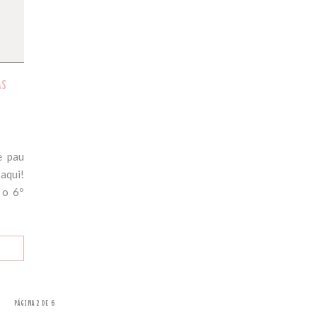
AS
e pau
aqui!
 o 6º
PÁGINA 2 DE 6