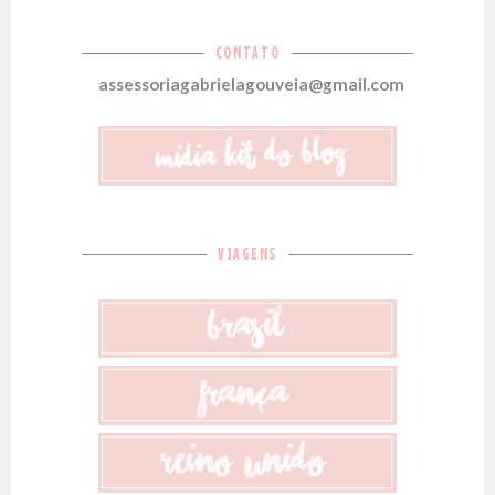
CONTATO
assessoriagabrielagouveia@gmail.com
VIAGENS