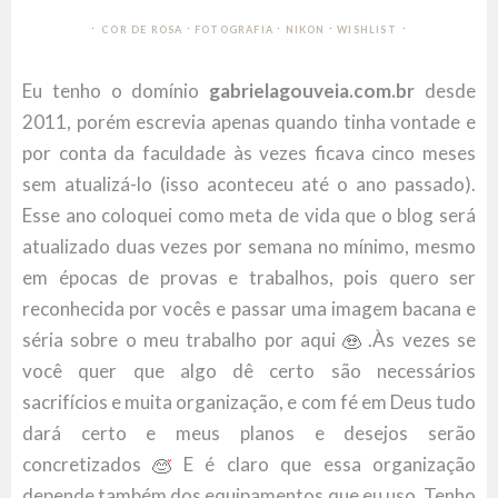
∙
∙
∙
COR DE ROSA
FOTOGRAFIA
NIKON
WISHLIST
Eu tenho o domínio
gabrielagouveia.com.br
desde
2011, porém escrevia apenas quando tinha vontade e
por conta da faculdade às vezes ficava cinco meses
sem atualizá-lo (isso aconteceu até o ano passado).
Esse ano coloquei como meta de vida que o blog será
atualizado duas vezes por semana no mínimo, mesmo
em épocas de provas e trabalhos, pois quero ser
reconhecida por vocês e passar uma imagem bacana e
séria sobre o meu trabalho por aqui
.Às vezes se
você quer que algo dê certo são necessários
sacrifícios e muita organização, e com fé em Deus tudo
dará certo e meus planos e desejos serão
concretizados
E é claro que essa organização
depende também dos equipamentos que eu uso. Tenho