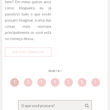
bem? Em meus quinze anos
como blogueira eu já
passei/vi tudo o que vocês
possam imaginar, e uma das
coisas mais normais
principalmente se você está
no começo dessa...
LER POST COMPLETO
PÁGINA 1 DE 7
1
2
3
4
5
6
7