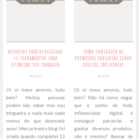
12 AUG 19
06 AUG 19
RECURSOS PARA BLOGUEIRAS
COMO CONSEGUIR AS
#1: FERRAMENTAS PARA
PRIMEIRAS PARCERIAS SENDO
OTIMIZAR SEU TRABALHO
DIGITAL INFLUENCER
BLOGS
BLOGS
Oi oi meus amores, tudo
Oi oi meus amores, tudo
bem? Muitas pessoas
bem? Não há como negar
podem não saber mas sou
que o sonho de todo
blogueira a nada mais nada
influenciador digital é
menos do que dezesseis
conseguir parcerias e
anos! Meu primeiro blog foi
ganhar diversos produtos,
criado quando completei 13
não é mesmo? Apesar de