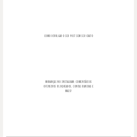
COMO DIVULGAR O SEU POST SEM SER CHATO
MUDANÇAS NO INSTAGRAM: COMENTÁRIOS
OFENSIVOS BLOQUEADOS, CONTAS BANIDAS E
MAIS!