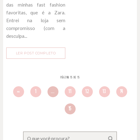
das minhas fast fashion
favoritas, que é a Zara.
Entrei na loja sem
compromisso (com a
desculpa...
LER POST COMPLETO
PÁGINA 15 DE 15
«
1
...
11
12
13
14
15