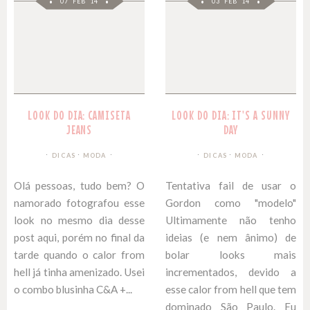
07 FEB 14
03 FEB 14
LOOK DO DIA: CAMISETA
LOOK DO DIA: IT'S A SUNNY
JEANS
DAY
∙
∙
DICAS
MODA
DICAS
MODA
Olá pessoas, tudo bem? O
Tentativa fail de usar o
namorado fotografou esse
Gordon como "modelo"
look no mesmo dia desse
Ultimamente não tenho
post aqui, porém no final da
ideias (e nem ânimo) de
tarde quando o calor from
bolar looks mais
hell já tinha amenizado. Usei
incrementados, devido a
o combo blusinha C&A +...
esse calor from hell que tem
dominado São Paulo. Eu