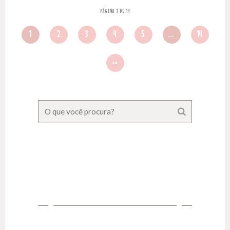
PÁGINA 1 DE 14
1
2
3
4
5
...
14
››