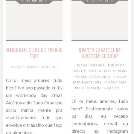
25 SEP 18
15 MAY 18
MÍDIA KIT: O QUE É E PORQUE
QUANTO EU GASTEI NA
TER?
EUROTRIP DE 2018?
∙
∙
∙
DICAS
ESPANHA
EUROTRIP
∙
∙
BLOGS
FREEBIE
YOUTUBE
∙
∙
∙
FRANÇA
GRÉCIA
ITÁLIA
PARIS
∙
∙
VIAGEM PARA ATENAS
VIAGEM
Oi oi meus amores, tudo
∙
PARA BARCELONA
VIAGEM PARA
bem? No ano passado eu fiz
∙
∙
PARIS
VIAGENS
YOUTUBE
um workshop das irmãs
Oi oi meus amores, tudo
Alcântara do Tudo Orna que
bem? Praticamente todos
abriu minha mente pra
os dias eu recebo
absolutamente tudo que
comentários, e-mail ou
envolve o trabalho que faço
directs no Instagram
atualmente e...