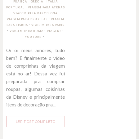
∙
∙
∙
∙
FRANÇA
GRÉCIA
ITÁLIA
∙
PORTUGAL
VIAGEM PARA ATENAS
∙
∙
VIAGEM PARA BARCELONA
∙
VIAGEM PARA BRUXELAS
VIAGEM
∙
PARA LISBOA
VIAGEM PARA PARIS
∙
∙
∙
VIAGEM PARA ROMA
VIAGENS
YOUTUBE
Oi oi meus amores, tudo
bem? E finalmente o vídeo
de comprinhas da viagem
está no ar! Dessa vez fui
preparada pra comprar
roupas, algumas coisinhas
da Disney e principalmente
itens de decoração pra...
LER POST COMPLETO