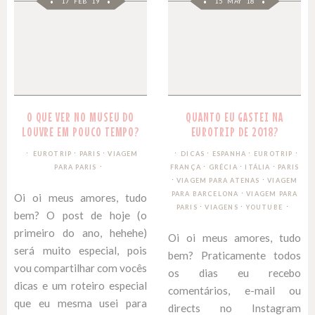
17 FEB 19
15 MAY 18
O QUE VER NO MUSEU DO
QUANTO EU GASTEI NA
LOUVRE EM POUCO TEMPO?
EUROTRIP DE 2018?
∙
∙
∙
∙
∙
EUROTRIP
PARIS
VIAGEM
DICAS
ESPANHA
EUROTRIP
∙
∙
∙
PARA PARIS
FRANÇA
GRÉCIA
ITÁLIA
PARIS
∙
∙
VIAGEM PARA ATENAS
VIAGEM
∙
PARA BARCELONA
VIAGEM PARA
Oi oi meus amores, tudo
∙
∙
PARIS
VIAGENS
YOUTUBE
bem? O post de hoje (o
primeiro do ano, hehehe)
Oi oi meus amores, tudo
será muito especial, pois
bem? Praticamente todos
vou compartilhar com vocês
os dias eu recebo
dicas e um roteiro especial
comentários, e-mail ou
que eu mesma usei para
directs no Instagram