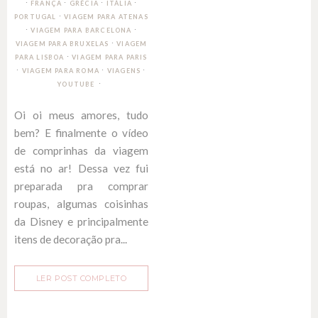
∙
∙
∙
∙
FRANÇA
GRÉCIA
ITÁLIA
∙
PORTUGAL
VIAGEM PARA ATENAS
∙
∙
VIAGEM PARA BARCELONA
∙
VIAGEM PARA BRUXELAS
VIAGEM
∙
PARA LISBOA
VIAGEM PARA PARIS
∙
∙
∙
VIAGEM PARA ROMA
VIAGENS
YOUTUBE
Oi oi meus amores, tudo
bem? E finalmente o vídeo
de comprinhas da viagem
está no ar! Dessa vez fui
preparada pra comprar
roupas, algumas coisinhas
da Disney e principalmente
itens de decoração pra...
LER POST COMPLETO