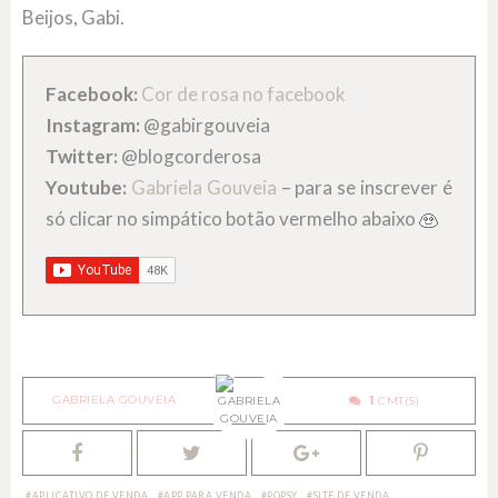
Beijos, Gabi.
Facebook:
Cor de rosa no facebook
Instagram:
@gabirgouveia
Twitter:
@blogcorderosa
Youtube:
Gabriela Gouveia
– para se inscrever é
só clicar no simpático botão vermelho abaixo
GABRIELA GOUVEIA
1
APLICATIVO DE VENDA
APP PARA VENDA
POPSY
SITE DE VENDA