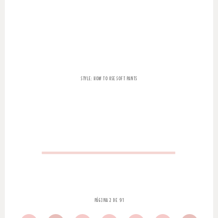
STYLE: HOW TO USE SOFT PANTS
PÁGINA 2 DE 91