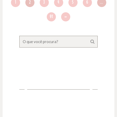
1
2
3
4
5
6
...
91
››